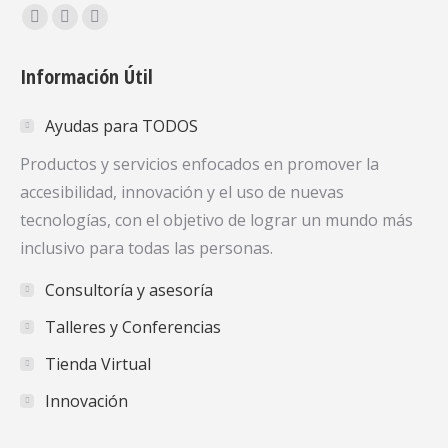
Encuéntranos en:
Facebook
X
YouTube
page
page
page
Información Útil
opens
opens
opens
in
in
in
Ayudas para TODOS
new
new
new
window
window
window
Productos y servicios enfocados en promover la
accesibilidad, innovación y el uso de nuevas
tecnologías, con el objetivo de lograr un mundo más
inclusivo para todas las personas.
Consultoría y asesoría
Talleres y Conferencias
Tienda Virtual
Innovación