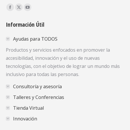
Encuéntranos en:
Facebook
X
YouTube
page
page
page
Información Útil
opens
opens
opens
in
in
in
Ayudas para TODOS
new
new
new
window
window
window
Productos y servicios enfocados en promover la
accesibilidad, innovación y el uso de nuevas
tecnologías, con el objetivo de lograr un mundo más
inclusivo para todas las personas.
Consultoría y asesoría
Talleres y Conferencias
Tienda Virtual
Innovación