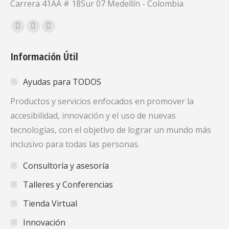
Carrera 41AA # 18Sur 07 Medellín - Colombia
Encuéntranos en:
Facebook
X
YouTube
page
page
page
Información Útil
opens
opens
opens
in
in
in
Ayudas para TODOS
new
new
new
window
window
window
Productos y servicios enfocados en promover la
accesibilidad, innovación y el uso de nuevas
tecnologías, con el objetivo de lograr un mundo más
inclusivo para todas las personas.
Consultoría y asesoría
Talleres y Conferencias
Tienda Virtual
Innovación