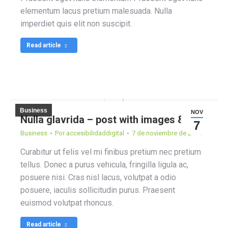
elementum lacus pretium malesuada. Nulla
imperdiet quis elit non suscipit.
Read article
Business
NOV
Nulla glavrida – post with images & text
7
Business
Por
accesibilidaddigital
7 de noviembre de 2018
Curabitur ut felis vel mi finibus pretium nec pretium
tellus. Donec a purus vehicula, fringilla ligula ac,
posuere nisi. Cras nisl lacus, volutpat a odio
posuere, iaculis sollicitudin purus. Praesent
euismod volutpat rhoncus.
Read article