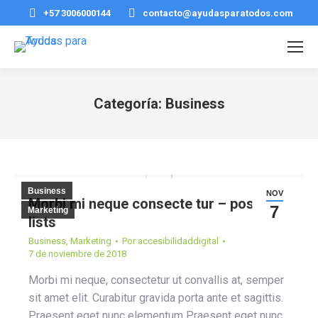
+57 3006000144
contacto@ayudasparatodos.com
Categoría:
Business
Estás aquí:
Business
NOV
Morbi mi neque consecte tur – post with
7
Marketing
lists
Business
,
Marketing
Por
accesibilidaddigital
7 de noviembre de 2018
Morbi mi neque, consectetur ut convallis at, semper
sit amet elit. Curabitur gravida porta ante et sagittis.
Praesent eget nunc elementum Praesent eget nunc