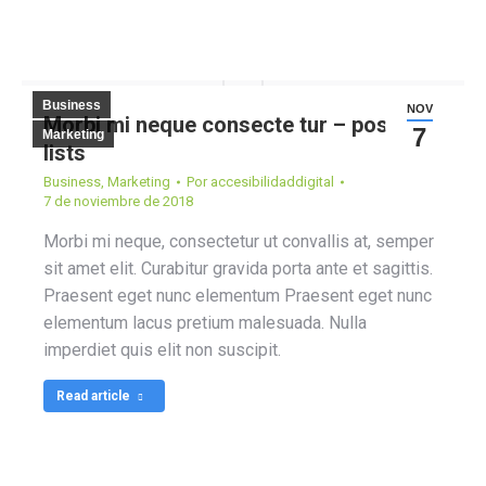
Business
NOV
Morbi mi neque consecte tur – post with
7
Marketing
lists
Business
,
Marketing
Por
accesibilidaddigital
7 de noviembre de 2018
Morbi mi neque, consectetur ut convallis at, semper
sit amet elit. Curabitur gravida porta ante et sagittis.
Praesent eget nunc elementum Praesent eget nunc
elementum lacus pretium malesuada. Nulla
imperdiet quis elit non suscipit.
Read article