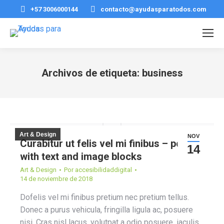
+57 3006000144
contacto@ayudasparatodos.com
Archivos de etiqueta:
business
Estás aquí:
Art & Design
NOV
Curabitur ut felis vel mi finibus – post
14
with text and image blocks
Art & Design
Por
accesibilidaddigital
14 de noviembre de 2018
Dofelis vel mi finibus pretium nec pretium tellus.
Donec a purus vehicula, fringilla ligula ac, posuere
nisi. Cras nisl lacus, volutpat a odio posuere, iaculis