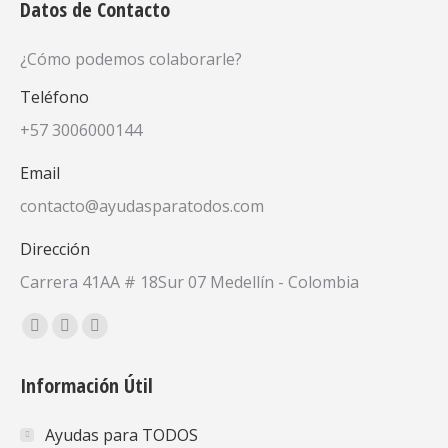
Datos de Contacto
¿Cómo podemos colaborarle?
Teléfono
+57 3006000144
Email
contacto@ayudasparatodos.com
Dirección
Carrera 41AA # 18Sur 07 Medellín - Colombia
Encuéntranos en:
Facebook
X
YouTube
page
page
page
Información Útil
opens
opens
opens
in
in
in
Ayudas para TODOS
new
new
new