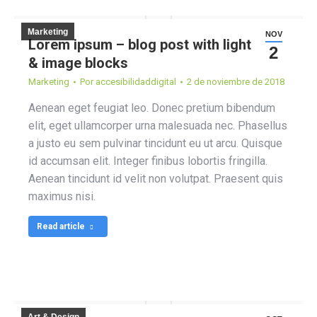
Marketing
NOV
Lorem ipsum – blog post with light text
2
& image blocks
Marketing
Por
accesibilidaddigital
2 de noviembre de 2018
Aenean eget feugiat leo. Donec pretium bibendum
elit, eget ullamcorper urna malesuada nec. Phasellus
a justo eu sem pulvinar tincidunt eu ut arcu. Quisque
id accumsan elit. Integer finibus lobortis fringilla.
Aenean tincidunt id velit non volutpat. Praesent quis
maximus nisi.
Read article