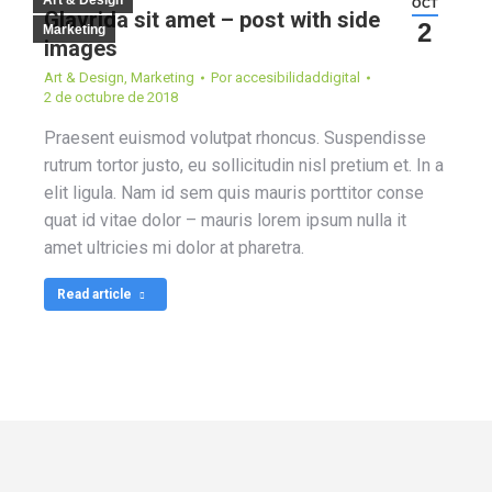
Art & Design
OCT
Glavrida sit amet – post with side
2
Marketing
images
Art & Design
,
Marketing
Por
accesibilidaddigital
2 de octubre de 2018
Praesent euismod volutpat rhoncus. Suspendisse
rutrum tortor justo, eu sollicitudin nisl pretium et. In a
elit ligula. Nam id sem quis mauris porttitor conse
quat id vitae dolor – mauris lorem ipsum nulla it
amet ultricies mi dolor at pharetra.
Read article