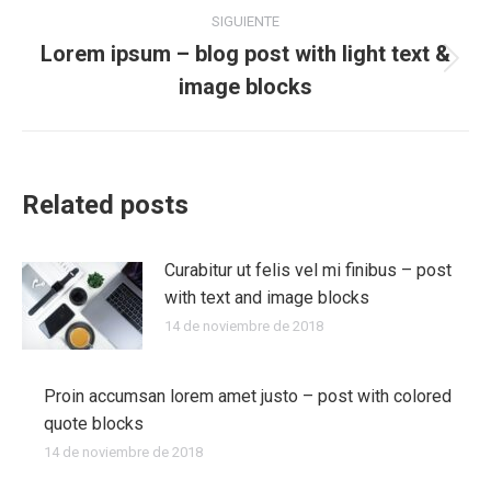
Navegación
SIGUIENTE
entre
Lorem ipsum – blog post with light text &
Publicación
image blocks
publicaciones
siguiente:
Related posts
Curabitur ut felis vel mi finibus – post
with text and image blocks
14 de noviembre de 2018
Proin accumsan lorem amet justo – post with colored
quote blocks
14 de noviembre de 2018