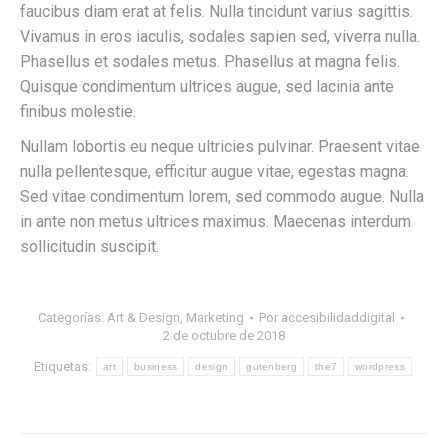
faucibus diam erat at felis. Nulla tincidunt varius sagittis.
Vivamus in eros iaculis, sodales sapien sed, viverra nulla.
Phasellus et sodales metus. Phasellus at magna felis.
Quisque condimentum ultrices augue, sed lacinia ante
finibus molestie.
Nullam lobortis eu neque ultricies pulvinar. Praesent vitae
nulla pellentesque, efficitur augue vitae, egestas magna.
Sed vitae condimentum lorem, sed commodo augue. Nulla
in ante non metus ultrices maximus. Maecenas interdum
sollicitudin suscipit.
Categorías:
Art & Design
,
Marketing
Por
accesibilidaddigital
2 de octubre de 2018
Etiquetas:
art
business
design
gutenberg
the7
wordpress