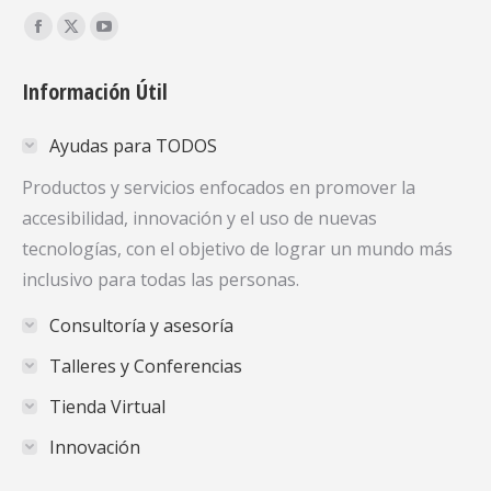
Encuéntranos en:
Facebook
X
YouTube
page
page
page
Información Útil
opens
opens
opens
in
in
in
Ayudas para TODOS
new
new
new
window
window
window
Productos y servicios enfocados en promover la
accesibilidad, innovación y el uso de nuevas
tecnologías, con el objetivo de lograr un mundo más
inclusivo para todas las personas.
Consultoría y asesoría
Talleres y Conferencias
Tienda Virtual
Innovación