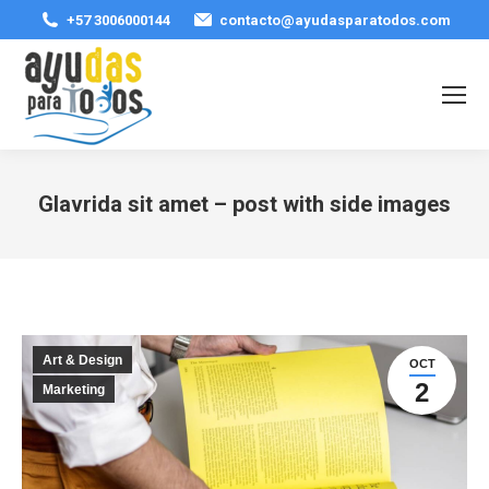
+57 3006000144
contacto@ayudasparatodos.com
Glavrida sit amet – post with side images
Estás aquí:
Art & Design
OCT
2
Marketing