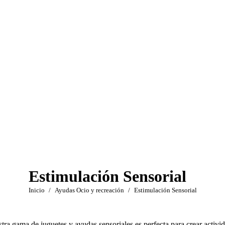
Estimulación Sensorial
Estás aquí:
Inicio
Ayudas Ocio y recreación
Estimulación Sensorial
tra gama de juguetes y ayudas sensoriales es perfecta para crear activid