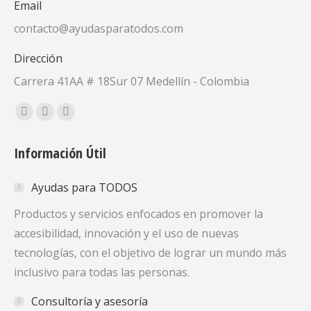
Email
contacto@ayudasparatodos.com
Dirección
Carrera 41AA # 18Sur 07 Medellín - Colombia
Encuéntranos en:
Facebook
X
YouTube
page
page
page
Información Útil
opens
opens
opens
in
in
in
Ayudas para TODOS
new
new
new
window
window
window
Productos y servicios enfocados en promover la
accesibilidad, innovación y el uso de nuevas
tecnologías, con el objetivo de lograr un mundo más
inclusivo para todas las personas.
Consultoría y asesoría