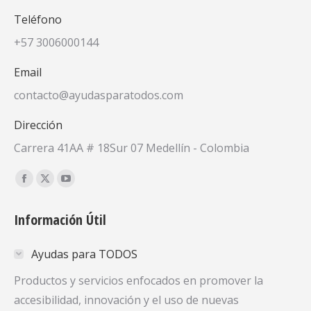
Teléfono
+57 3006000144
Email
contacto@ayudasparatodos.com
Dirección
Carrera 41AA # 18Sur 07 Medellín - Colombia
Encuéntranos en:
Facebook
X
YouTube
page
page
page
Información Útil
opens
opens
opens
in
in
in
Ayudas para TODOS
new
new
new
window
window
window
Productos y servicios enfocados en promover la
accesibilidad, innovación y el uso de nuevas