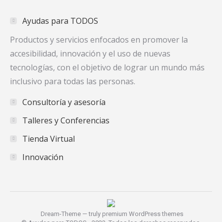
in
in
in
Ayudas para TODOS
new
new
new
window
window
window
Productos y servicios enfocados en promover la
accesibilidad, innovación y el uso de nuevas
tecnologías, con el objetivo de lograr un mundo más
inclusivo para todas las personas.
Consultoría y asesoría
Talleres y Conferencias
Tienda Virtual
Innovación
Dream-Theme — truly
premium WordPress themes