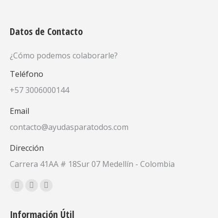
Datos de Contacto
¿Cómo podemos colaborarle?
Teléfono
+57 3006000144
Email
contacto@ayudasparatodos.com
Dirección
Carrera 41AA # 18Sur 07 Medellín - Colombia
Encuéntranos en:
Facebook
X
YouTube
page
page
page
Información Útil
opens
opens
opens