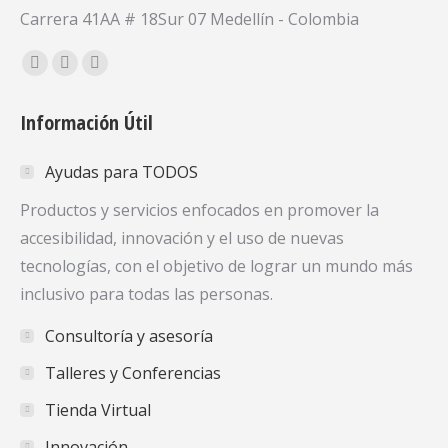
Carrera 41AA # 18Sur 07 Medellín - Colombia
Encuéntranos en:
Facebook
X
YouTube
page
page
page
Información Útil
opens
opens
opens
in
in
in
Ayudas para TODOS
new
new
new
window
window
window
Productos y servicios enfocados en promover la
accesibilidad, innovación y el uso de nuevas
tecnologías, con el objetivo de lograr un mundo más
inclusivo para todas las personas.
Consultoría y asesoría
Talleres y Conferencias
Tienda Virtual
Innovación