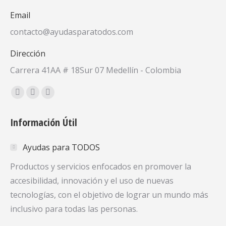
Email
contacto@ayudasparatodos.com
Dirección
Carrera 41AA # 18Sur 07 Medellín - Colombia
Encuéntranos en:
Facebook
X
YouTube
page
page
page
Información Útil
opens
opens
opens
in
in
in
Ayudas para TODOS
new
new
new
window
window
window
Productos y servicios enfocados en promover la
accesibilidad, innovación y el uso de nuevas
tecnologías, con el objetivo de lograr un mundo más
inclusivo para todas las personas.