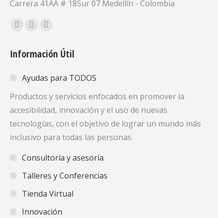
Carrera 41AA # 18Sur 07 Medellín - Colombia
Encuéntranos en:
Facebook
X
YouTube
page
page
page
Información Útil
opens
opens
opens
in
in
in
Ayudas para TODOS
new
new
new
window
window
window
Productos y servicios enfocados en promover la
accesibilidad, innovación y el uso de nuevas
tecnologías, con el objetivo de lograr un mundo más
inclusivo para todas las personas.
Consultoría y asesoría
Talleres y Conferencias
Tienda Virtual
Innovación