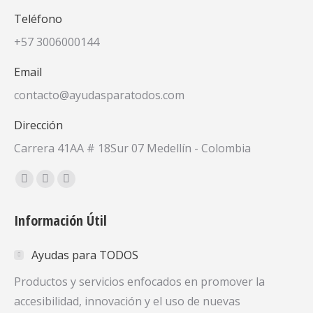
Teléfono
+57 3006000144
Email
contacto@ayudasparatodos.com
Dirección
Carrera 41AA # 18Sur 07 Medellín - Colombia
Encuéntranos en:
Facebook
X
YouTube
page
page
page
Información Útil
opens
opens
opens
in
in
in
Ayudas para TODOS
new
new
new
window
window
window
Productos y servicios enfocados en promover la
accesibilidad, innovación y el uso de nuevas