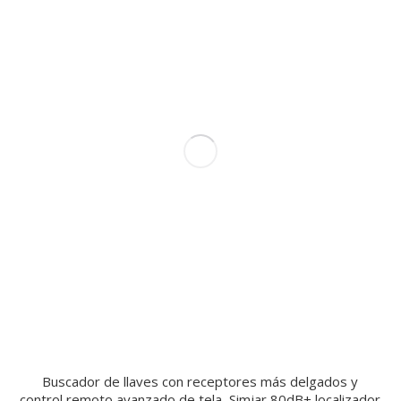
Buscador de llaves con receptores más delgados y
control remoto avanzado de tela, Simjar 80dB+ localizador