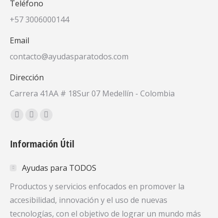
Teléfono
+57 3006000144
Email
contacto@ayudasparatodos.com
Dirección
Carrera 41AA # 18Sur 07 Medellín - Colombia
Encuéntranos en:
Facebook
X
YouTube
page
page
page
Información Útil
opens
opens
opens
in
in
in
Ayudas para TODOS
new
new
new
window
window
window
Productos y servicios enfocados en promover la
accesibilidad, innovación y el uso de nuevas
tecnologías, con el objetivo de lograr un mundo más