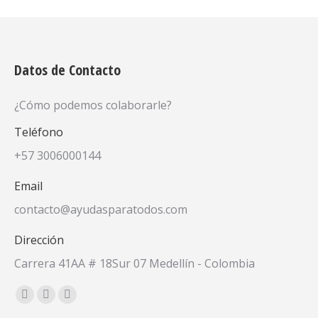
Datos de Contacto
¿Cómo podemos colaborarle?
Teléfono
+57 3006000144
Email
contacto@ayudasparatodos.com
Dirección
Carrera 41AA # 18Sur 07 Medellín - Colombia
Encuéntranos en:
Facebook
X
YouTube