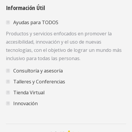
page
page
page
Información Útil
opens
opens
opens
in
in
in
Ayudas para TODOS
new
new
new
window
window
window
Productos y servicios enfocados en promover la
accesibilidad, innovación y el uso de nuevas
tecnologías, con el objetivo de lograr un mundo más
inclusivo para todas las personas.
Consultoría y asesoría
Talleres y Conferencias
Tienda Virtual
Innovación