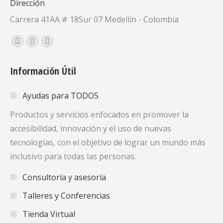
Dirección
Carrera 41AA # 18Sur 07 Medellín - Colombia
Encuéntranos en:
Facebook
X
YouTube
page
page
page
Información Útil
opens
opens
opens
in
in
in
Ayudas para TODOS
new
new
new
window
window
window
Productos y servicios enfocados en promover la
accesibilidad, innovación y el uso de nuevas
tecnologías, con el objetivo de lograr un mundo más
inclusivo para todas las personas.
Consultoría y asesoría
Talleres y Conferencias
Tienda Virtual