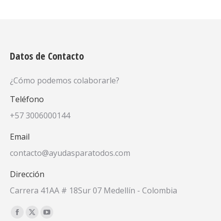
Datos de Contacto
¿Cómo podemos colaborarle?
Teléfono
+57 3006000144
Email
contacto@ayudasparatodos.com
Dirección
Carrera 41AA # 18Sur 07 Medellín - Colombia
Encuéntranos en:
Facebook
X
YouTube