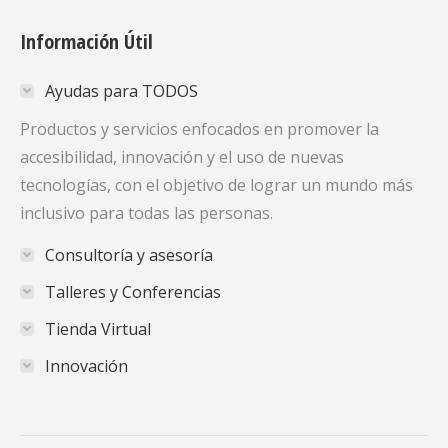
page
page
page
Información Útil
opens
opens
opens
in
in
in
Ayudas para TODOS
new
new
new
window
window
window
Productos y servicios enfocados en promover la
accesibilidad, innovación y el uso de nuevas
tecnologías, con el objetivo de lograr un mundo más
inclusivo para todas las personas.
Consultoría y asesoría
Talleres y Conferencias
Tienda Virtual
Innovación