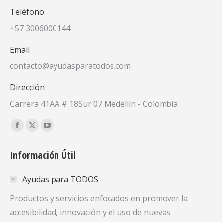
Teléfono
+57 3006000144
Email
contacto@ayudasparatodos.com
Dirección
Carrera 41AA # 18Sur 07 Medellín - Colombia
Encuéntranos en:
Facebook
X
YouTube
page
page
page
Información Útil
opens
opens
opens
in
in
in
Ayudas para TODOS
new
new
new
window
window
window
Productos y servicios enfocados en promover la
accesibilidad, innovación y el uso de nuevas