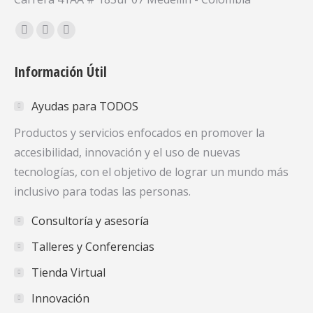
Encuéntranos en:
Facebook
X
YouTube
page
page
page
Información Útil
opens
opens
opens
in
in
in
Ayudas para TODOS
new
new
new
window
window
window
Productos y servicios enfocados en promover la
accesibilidad, innovación y el uso de nuevas
tecnologías, con el objetivo de lograr un mundo más
inclusivo para todas las personas.
Consultoría y asesoría
Talleres y Conferencias
Tienda Virtual
Innovación