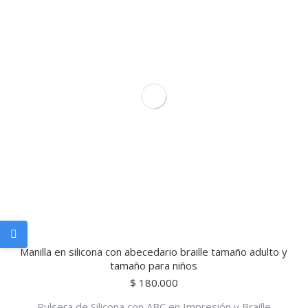
Manilla en silicona con abecedario braille tamaño adulto y
tamaño para niños
$
180.000
Pulsera de Silicona con ABC en Impresión y Braille