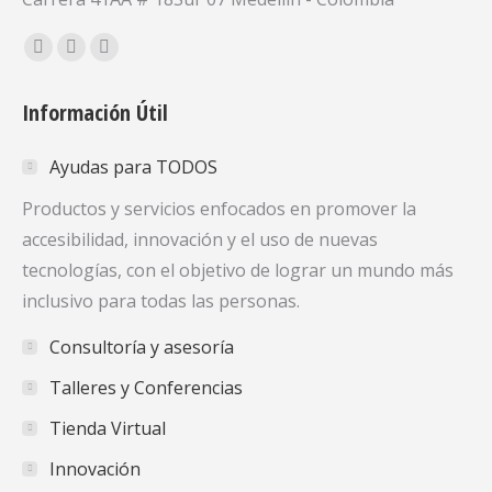
Encuéntranos en:
Facebook
X
YouTube
page
page
page
Información Útil
opens
opens
opens
in
in
in
Ayudas para TODOS
new
new
new
window
window
window
Productos y servicios enfocados en promover la
accesibilidad, innovación y el uso de nuevas
tecnologías, con el objetivo de lograr un mundo más
inclusivo para todas las personas.
Consultoría y asesoría
Talleres y Conferencias
Tienda Virtual
Innovación