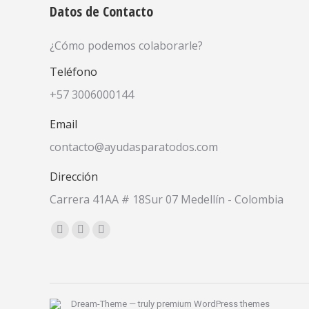
Datos de Contacto
¿Cómo podemos colaborarle?
Teléfono
+57 3006000144
Email
contacto@ayudasparatodos.com
Dirección
Carrera 41AA # 18Sur 07 Medellín - Colombia
Encuéntranos en:
Facebook
X
YouTube
page
page
page
opens
opens
opens
in
in
in
Dream-Theme — truly
premium WordPress themes