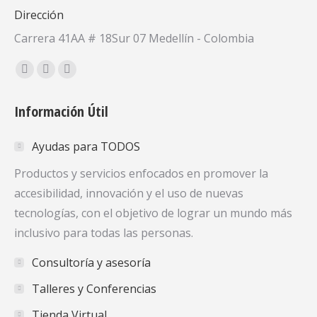
Dirección
Carrera 41AA # 18Sur 07 Medellín - Colombia
Encuéntranos en:
Facebook
X
YouTube
page
page
page
Información Útil
opens
opens
opens
in
in
in
Ayudas para TODOS
new
new
new
window
window
window
Productos y servicios enfocados en promover la
accesibilidad, innovación y el uso de nuevas
tecnologías, con el objetivo de lograr un mundo más
inclusivo para todas las personas.
Consultoría y asesoría
Talleres y Conferencias
Tienda Virtual