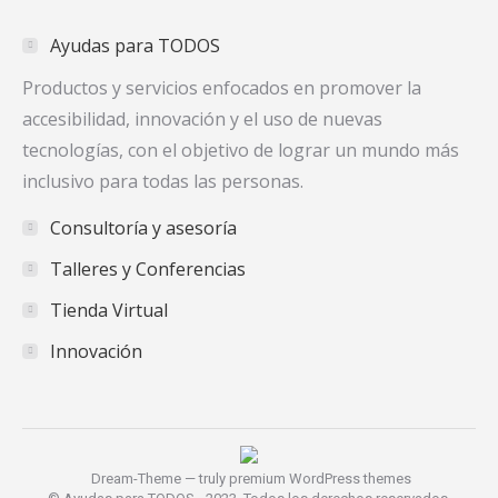
in
in
in
Ayudas para TODOS
new
new
new
window
window
window
Productos y servicios enfocados en promover la
accesibilidad, innovación y el uso de nuevas
tecnologías, con el objetivo de lograr un mundo más
inclusivo para todas las personas.
Consultoría y asesoría
Talleres y Conferencias
Tienda Virtual
Innovación
Dream-Theme — truly
premium WordPress themes