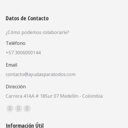
Datos de Contacto
¿Cómo podemos colaborarle?
Teléfono
+57 3006000144
Email
contacto@ayudasparatodos.com
Dirección
Carrera 41AA # 18Sur 07 Medellín - Colombia
Encuéntranos en:
Facebook
X
YouTube
page
page
page
Información Útil
opens
opens
opens