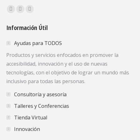
Encuéntranos en:
Facebook
X
YouTube
page
page
page
Información Útil
opens
opens
opens
in
in
in
Ayudas para TODOS
new
new
new
window
window
window
Productos y servicios enfocados en promover la
accesibilidad, innovación y el uso de nuevas
tecnologías, con el objetivo de lograr un mundo más
inclusivo para todas las personas.
Consultoría y asesoría
Talleres y Conferencias
Tienda Virtual
Innovación