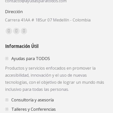
contacto@ayudasparatodos.com
Dirección
Carrera 41AA # 18Sur 07 Medellín - Colombia
Encuéntranos en:
Facebook
X
YouTube
page
page
page
Información Útil
opens
opens
opens
in
in
in
Ayudas para TODOS
new
new
new
window
window
window
Productos y servicios enfocados en promover la
accesibilidad, innovación y el uso de nuevas
tecnologías, con el objetivo de lograr un mundo más
inclusivo para todas las personas.
Consultoría y asesoría
Talleres y Conferencias