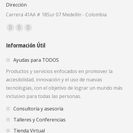
Dirección
Carrera 41AA # 18Sur 07 Medellín - Colombia
Encuéntranos en:
Facebook
X
YouTube
page
page
page
Información Útil
opens
opens
opens
in
in
in
Ayudas para TODOS
new
new
new
window
window
window
Productos y servicios enfocados en promover la
accesibilidad, innovación y el uso de nuevas
tecnologías, con el objetivo de lograr un mundo más
inclusivo para todas las personas.
Consultoría y asesoría
Talleres y Conferencias
Tienda Virtual