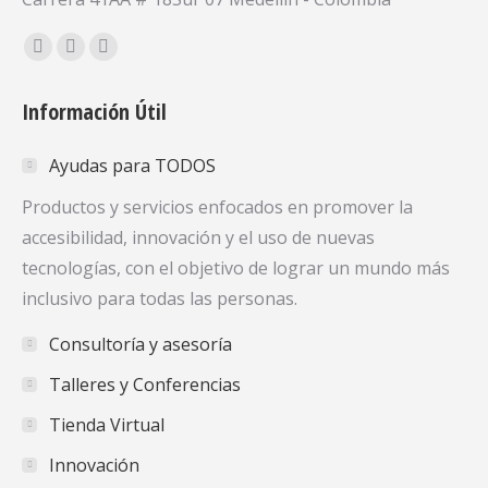
Encuéntranos en:
Facebook
X
YouTube
page
page
page
Información Útil
opens
opens
opens
in
in
in
Ayudas para TODOS
new
new
new
window
window
window
Productos y servicios enfocados en promover la
accesibilidad, innovación y el uso de nuevas
tecnologías, con el objetivo de lograr un mundo más
inclusivo para todas las personas.
Consultoría y asesoría
Talleres y Conferencias
Tienda Virtual
Innovación