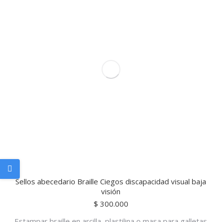
Sellos abecedario Braille Ciegos discapacidad visual baja
visión
$
300.000
Estampar braille en arcilla, plastilina o masa para galletas