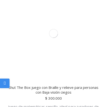
Shut The Box juego con Braille y relieve para personas
con Baja visión ciegos
$
300.000
Juego de matemáticas sencillo, ideal para jugadores de