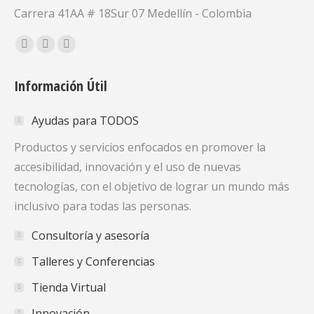
Carrera 41AA # 18Sur 07 Medellín - Colombia
Encuéntranos en:
Facebook
X
YouTube
page
page
page
Información Útil
opens
opens
opens
in
in
in
Ayudas para TODOS
new
new
new
window
window
window
Productos y servicios enfocados en promover la
accesibilidad, innovación y el uso de nuevas
tecnologías, con el objetivo de lograr un mundo más
inclusivo para todas las personas.
Consultoría y asesoría
Talleres y Conferencias
Tienda Virtual
Innovación