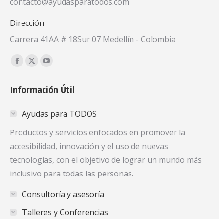
contacto@ayudasparatodos.com
Dirección
Carrera 41AA # 18Sur 07 Medellín - Colombia
Encuéntranos en:
Facebook
X
YouTube
page
page
page
Información Útil
opens
opens
opens
in
in
in
Ayudas para TODOS
new
new
new
window
window
window
Productos y servicios enfocados en promover la
accesibilidad, innovación y el uso de nuevas
tecnologías, con el objetivo de lograr un mundo más
inclusivo para todas las personas.
Consultoría y asesoría
Talleres y Conferencias