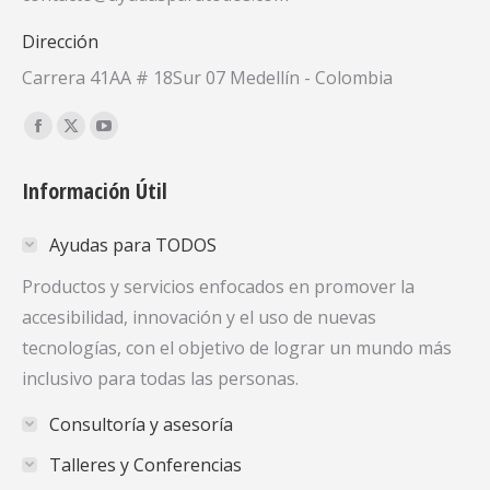
Dirección
Carrera 41AA # 18Sur 07 Medellín - Colombia
Encuéntranos en:
Facebook
X
YouTube
page
page
page
Información Útil
opens
opens
opens
in
in
in
Ayudas para TODOS
new
new
new
window
window
window
Productos y servicios enfocados en promover la
accesibilidad, innovación y el uso de nuevas
tecnologías, con el objetivo de lograr un mundo más
inclusivo para todas las personas.
Consultoría y asesoría
Talleres y Conferencias