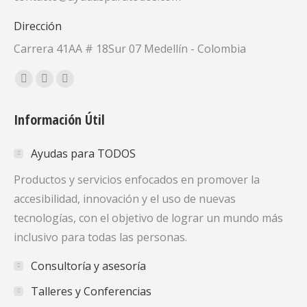
Dirección
Carrera 41AA # 18Sur 07 Medellín - Colombia
Encuéntranos en:
Facebook
X
YouTube
page
page
page
Información Útil
opens
opens
opens
in
in
in
Ayudas para TODOS
new
new
new
window
window
window
Productos y servicios enfocados en promover la
accesibilidad, innovación y el uso de nuevas
tecnologías, con el objetivo de lograr un mundo más
inclusivo para todas las personas.
Consultoría y asesoría
Talleres y Conferencias