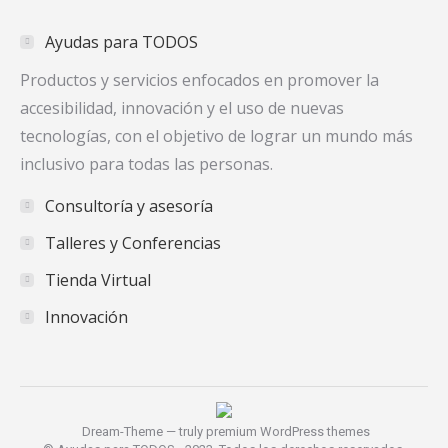
in
in
in
Ayudas para TODOS
new
new
new
window
window
window
Productos y servicios enfocados en promover la
accesibilidad, innovación y el uso de nuevas
tecnologías, con el objetivo de lograr un mundo más
inclusivo para todas las personas.
Consultoría y asesoría
Talleres y Conferencias
Tienda Virtual
Innovación
Dream-Theme — truly
premium WordPress themes