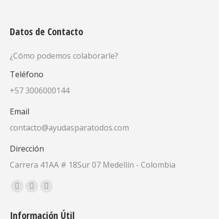
Datos de Contacto
¿Cómo podemos colaborarle?
Teléfono
+57 3006000144
Email
contacto@ayudasparatodos.com
Dirección
Carrera 41AA # 18Sur 07 Medellín - Colombia
Encuéntranos en:
Facebook
X
YouTube
page
page
page
Información Útil
opens
opens
opens