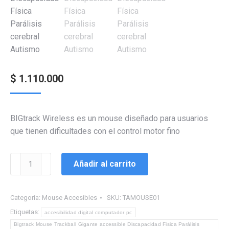
$
1.110.000
BIGtrack Wireless es un mouse diseñado para usuarios
que tienen dificultades con el control motor fino
Bigtrack
Añadir al carrito
Mouse
Trackball
Gigante
Categoría:
Mouse Accesibles
SKU:
TAMOUSE01
accesible
Etiquetas:
accesibilidad digital computador pc
Discapacidad
Bigtrack Mouse Trackball Gigante accessible Discapacidad Fisica Parálisis