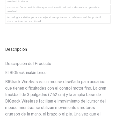
cerebral Autismo
Física
mouse ratón accesible discapaciadd movilidad reducida autismo parálisis
Parálisis
cerebral
cerebral
tecnologia asistiva para manejar el computador pc telefono celular portatil
discapacidad accesibilidad
Autismo
cantidad
Descripción
Descripción del Producto
El BIGtrack inalámbrico
BIGtrack Wireless es un mouse diseñado para usuarios
que tienen dificultades con el control motor fino. La gran
trackball de 3 pulgadas (7,62 cm) y la amplia base de
BIGtrack Wireless facilitan el movimiento del cursor del
mouse mientras se utilizan movimientos motores
gruesos de la mano, el brazo o el pie. Una vez que el