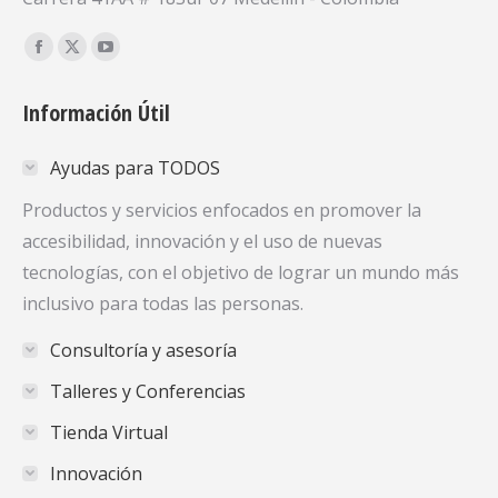
Encuéntranos en:
Facebook
X
YouTube
page
page
page
Información Útil
opens
opens
opens
in
in
in
Ayudas para TODOS
new
new
new
window
window
window
Productos y servicios enfocados en promover la
accesibilidad, innovación y el uso de nuevas
tecnologías, con el objetivo de lograr un mundo más
inclusivo para todas las personas.
Consultoría y asesoría
Talleres y Conferencias
Tienda Virtual
Innovación