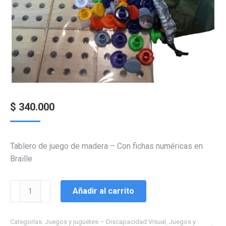
$
340.000
Tablero de juego de madera – Con fichas numéricas en
Braille
Juego
Añadir al carrito
de
Sudoku
Categorías:
Juegos y juguetes – Discapacidad Visual
,
Juegos y
con