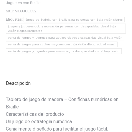
Juguetes con Braille
Braille
SKU:
VIDJJUEG32
para
Etiquetas:
personas
Juego de Sudoku con Braille para personas con Baja visión ciegos
juegos y juguetes ocio y recreación personas con discapacidad visual baja
con
visión ciegos invidentes
Baja
venta de jeugos y juguetes para adultos ciegos discapacidad visual baja visión
visión
venta de juegos para adultos mayores con baja visión discapacidad visual
ciegos
venta de juegos y juguetes para niños ciegos discapacidad visual baja visión
cantidad
Descripción
Tablero de juego de madera – Con fichas numéricas en
Braille
Características del producto
Un juego de estrategia numérica.
Genialmente diseñado para facilitar el juego táctil.