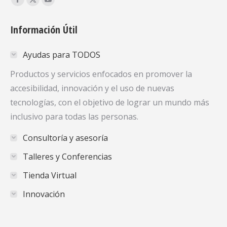
Facebook
X
YouTube
page
page
page
Información Útil
opens
opens
opens
in
in
in
Ayudas para TODOS
new
new
new
window
window
window
Productos y servicios enfocados en promover la
accesibilidad, innovación y el uso de nuevas
tecnologías, con el objetivo de lograr un mundo más
inclusivo para todas las personas.
Consultoría y asesoría
Talleres y Conferencias
Tienda Virtual
Innovación