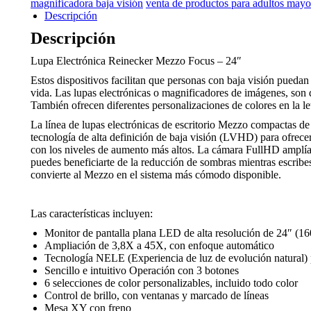
magnificadora baja visión
venta de productos para adultos mayo
magnificador
Descripción
electrónico
de
Descripción
escritorio
Baja
Lupa Electrónica Reinecker Mezzo Focus – 24″
visión
Estos dispositivos facilitan que personas con baja visión puedan 
Reinecker
vida. Las lupas electrónicas o magnificadores de imágenes, son 
Videomatic
También ofrecen diferentes personalizaciones de colores en la le
cantidad
La línea de lupas electrónicas de escritorio Mezzo compactas de
tecnología de alta definición de baja visión (LVHD) para ofrece
con los niveles de aumento más altos. La cámara FullHD amplía s
puedes beneficiarte de la reducción de sombras mientras escrib
convierte al Mezzo en el sistema más cómodo disponible.
Las características incluyen:
Monitor de pantalla plana LED de alta resolución de 24″ (16
Ampliación de 3,8X a 45X, con enfoque automático
Tecnología NELE (Experiencia de luz de evolución natural) p
Sencillo e intuitivo Operación con 3 botones
6 selecciones de color personalizables, incluido todo color
Control de brillo, con ventanas y marcado de líneas
Mesa XY con freno