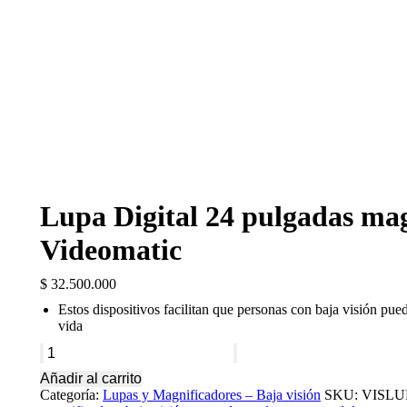
Lupa Digital 24 pulgadas magn
Videomatic
$
32.500.000
Estos dispositivos facilitan que personas con baja visión pue
vida
Lupa
Digital
Añadir al carrito
24
Categoría:
Lupas y Magnificadores – Baja visión
SKU:
VISLU
pulgadas