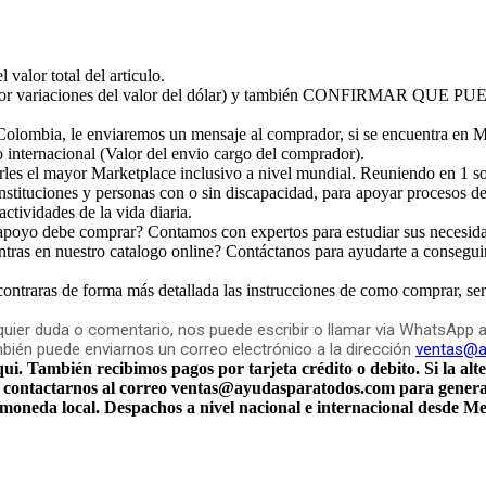
valor total del articulo.
(por variaciones del valor del dólar) y también CONFIRMAR 
Colombia, le enviaremos un mensaje al comprador, si se encuentra en M
o internacional (Valor del envio cargo del comprador).
s el mayor Marketplace inclusivo a nivel mundial. Reuniendo en 1 solo
instituciones y personas con o sin discapacidad, para apoyar procesos d
actividades de la vida diaria.
 apoyo debe comprar? Contamos con expertos para estudiar sus necesid
ras en nuestro catalogo online? Contáctanos para ayudarte a consegui
ncontraras de forma más detallada las instrucciones de como comprar, ser
alquier duda o comentario, nos puede escribir o llamar via Whats
én puede enviarnos un correo electrónico a la dirección
ventas@a
 También recibimos pagos por tarjeta crédito o debito. Si la alte
contactarnos al correo ventas@ayudasparatodos.com para generarl
u moneda local. Despachos a nivel nacional e internacional desde M