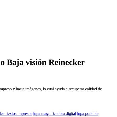
io Baja visión Reinecker
 impreso y hasta imágenes, lo cual ayuda a recuperar calidad de
leer textos impresos
lupa magnificadora digital
lupa portable