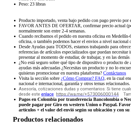
Peso: 23 libras
Producto importado, venta bajo pedido con pago previo por el 
FAVOR ANTES DE OFERTAR, confirmar precio actual 
normalmente son entre 2-4 semanas.
Cuando recibamos el pedido en nuestra oficina en Medellín-
oficina, o también podemos hacer el envios a nivel nacional 
Desde Ayudas para TODOS, estamos trabajando para ofrecerle
referencias de artículos especializados que puedan necesitar 
presentar al momento de estudiar, de trabajar, y en las demás 
¿No está seguro sobre qué tipo de dispositivo o producto de
ayudas más adecuadas ¿Necesitas un producto y no lo encuent
quisieras promocionar en nuestra plataforma?
Contáctanos
Visita la sección sobre
¿Cómo Comprar? FAQ
, en la cual e
nacional e internacional, garantía y otros temas relacionados.
Asesoría, cotizaciones dudas y comentarios: Si tiene cu
desde este
enlace
https://wa.me/+573006000144
Tambi
Pagos en Colombia por transferencia Bancolombia o Nequi.
puede pagar por Giro en western Union o Paypal. Favor 
artículos + el valor del envió según su ubicación y con s
Productos relacionados