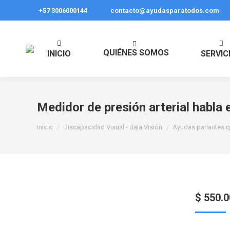
+57 3006000144
contacto@ayudasparatodos.com
QUIÉNES SOMOS
INICIO
SERVIC
Medidor de presión arterial habla 
Estás aquí:
Inicio
Discapacidad Visual - Baja Visión
Ayudas parlantes q
$
550.0