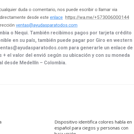
cualquier duda o comentario, nos puede escribir o llamar via
directamente desde este
enlace
https://wa.me/+573006000144
irección
ventas@ayudasparatodos.com
bia o Nequi. También recibimos pagos por tarjeta crédito
ponible en su país, también puede pagar por Giro en western
 ventas@ayudasparatodos.com para generarle un enlace de
os + el valor del envió según su ubicación y con su moneda
nal desde Medellín – Colombia.
a
Dispositivo identifica colores habla en
español para ciegos y personas con
baja visión