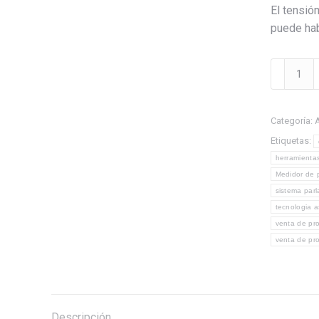
El tensió
puede hab
Medidor
de
presión
arterial
Categoría:
A
habla
Etiquetas:
en
herramienta
español
Medidor de p
para
sistema parl
ciegos
tecnologia a
venta de pr
y
venta de pro
personas
con
baja
visión
cantidad
Descripción