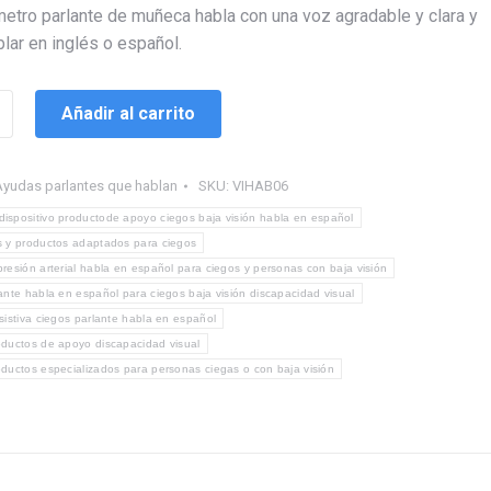
metro parlante de muñeca habla con una voz agradable y clara y
lar en inglés o español.
Añadir al carrito
yudas parlantes que hablan
SKU:
VIHAB06
dispositivo productode apoyo ciegos baja visión habla en español
s y productos adaptados para ciegos
resión arterial habla en español para ciegos y personas con baja visión
ante habla en español para ciegos baja visión discapacidad visual
sistiva ciegos parlante habla en español
oductos de apoyo discapacidad visual
ductos especializados para personas ciegas o con baja visión