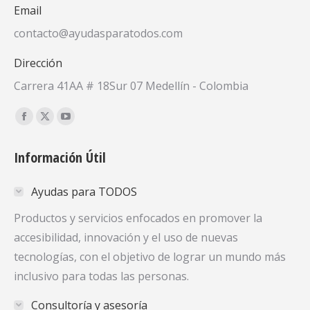
Email
contacto@ayudasparatodos.com
Dirección
Carrera 41AA # 18Sur 07 Medellín - Colombia
Encuéntranos en:
Facebook
X
YouTube
page
page
page
Información Útil
opens
opens
opens
in
in
in
Ayudas para TODOS
new
new
new
window
window
window
Productos y servicios enfocados en promover la
accesibilidad, innovación y el uso de nuevas
tecnologías, con el objetivo de lograr un mundo más
inclusivo para todas las personas.
Consultoría y asesoría