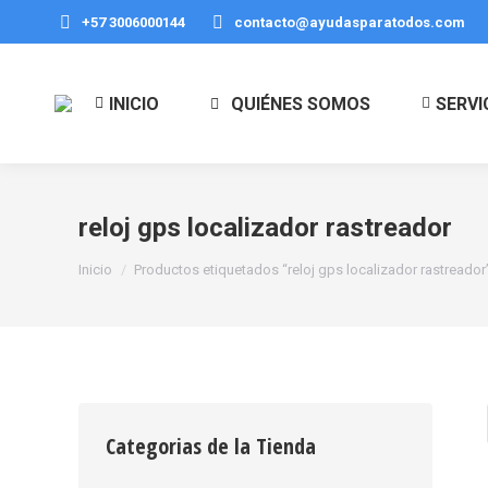
+57 3006000144
contacto@ayudasparatodos.com
INICIO
QUIÉNES SOMOS
SERVI
reloj gps localizador rastreador
Estás aquí:
Inicio
Productos etiquetados “reloj gps localizador rastreador
Categorias de la Tienda