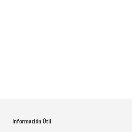
Smartwatch reloj Rastreador Niños GPS SOS 05 Alzheimer
Rastreado
$
1.100.00
Reloj inteligente para niños mayores 4G con rastreador GPS
Video Llamada de teléfono Texto Mensaje de voz
Información Útil