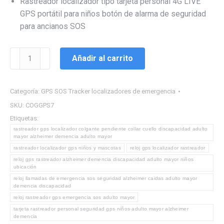
Rastreador localizador tipo tarjeta personal 4G LIVE
GPS portátil para niños botón de alarma de seguridad
para ancianos SOS
Sistema
Añadir al carrito
Rastreador
GPS
SOS
Categoría:
GPS SOS Tracker localizadores de emergencia
07
SKU:
COGGPS7
Alzheimer
Etiquetas:
Niños
rastreador gps localizador colgante pendiente collar cuello discapacidad adulto
mayor alzheimer demencia adulto mayor
adulto
rastreador localizador gps niños y mascotas
reloj gps localizador rastreador
mayor
reloj gps rastreador alzheimer demencia discapacidad adulto mayor niños
demencia
ubicación
Discapacidad
reloj llamadas de emergencia sos seguridad alzheimer caidas adulto mayor
demencia discapacidad
Emergencia
reloj rastreador gps emergencia sos adulto mayor
Rastreador
tarjeta rastreador personal seguridad gps niños adulto mayor alzheimer
cantidad
demencia