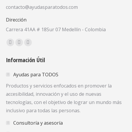
contacto@ayudasparatodos.com
Dirección
Carrera 41AA # 18Sur 07 Medellín - Colombia
Encuéntranos en:
Facebook
X
YouTube
page
page
page
Información Útil
opens
opens
opens
in
in
in
Ayudas para TODOS
new
new
new
window
window
window
Productos y servicios enfocados en promover la
accesibilidad, innovación y el uso de nuevas
tecnologías, con el objetivo de lograr un mundo más
inclusivo para todas las personas.
Consultoría y asesoría