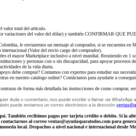
valor total del articulo.
(por variaciones del valor del dólar) y también CONFIRMAR 
Colombia, le enviaremos un mensaje al comprador, si se encuentra en M
o internacional (Valor del envio cargo del comprador).
s el mayor Marketplace inclusivo a nivel mundial. Reuniendo en 1 solo
instituciones y personas con o sin discapacidad, para apoyar procesos d
actividades de la vida diaria.
 apoyo debe comprar? Contamos con expertos para estudiar sus necesid
ras en nuestro catalogo online? Contáctanos para ayudarte a consegui
ncontraras de forma más detallada las instrucciones de como comprar, ser
alquier duda o comentario, nos puede escribir o llamar via Whats
én puede enviarnos un correo electrónico a la dirección
ventas@a
 También recibimos pagos por tarjeta crédito o debito. Si la alte
contactarnos al correo ventas@ayudasparatodos.com para generarl
u moneda local. Despachos a nivel nacional e internacional desde M