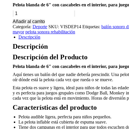
Pelota blanda de 6″ con cascabeles en el interior, para jueg
Pelota
de
Añadir al carrito
tela
Categoría:
Deporte
SKU:
VISDEP14
Etiquetas:
balón sonoro d
inflable
mayor
pelota sonora rehabilitación
con
Descripción
cascabeles
sonoros
Descripción
para
ciegos
Descripción del Producto
terapia
recreación
Pelota blanda de 6″ con cascabeles en el interior, para jueg
discapacidad
Aquí tienes un balón del que nadie debería prescindir. Una pelot
adulto
oír dónde está la pelota cada vez que rueda o se mueve.
mayor
terapia
Esta pelota es suave y ligera, ideal para niños de todas las eda
cantidad
y es perfecta para juegos grupales como Dodge Ball, Monkey in 
cada vez que la pelota está en movimiento. Horas de diversión p
Características del producto
Pelota audible ligera, perfecta para niños pequeños.
La pelota inflable está cubierta de espuma suave.
Tiene dos campanas en el interior para que todos escuchen dó