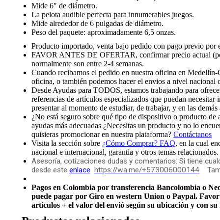
Mide 6″ de diámetro.
La pelota audible perfecta para innumerables juegos.
Mide alrededor de 6 pulgadas de diámetro.
Peso del paquete: aproximadamente 6,5 onzas.
Producto importado, venta bajo pedido con pago previo por el 
FAVOR ANTES DE OFERTAR, confirmar precio actual 
normalmente son entre 2-4 semanas.
Cuando recibamos el pedido en nuestra oficina en Medellín-
oficina, o también podemos hacer el envios a nivel nacional 
Desde Ayudas para TODOS, estamos trabajando para ofrecerle
referencias de artículos especializados que puedan necesitar 
presentar al momento de estudiar, de trabajar, y en las demás 
¿No está seguro sobre qué tipo de dispositivo o producto de
ayudas más adecuadas ¿Necesitas un producto y no lo encuent
quisieras promocionar en nuestra plataforma?
Contáctanos
Visita la sección sobre
¿Cómo Comprar? FAQ
, en la cual e
nacional e internacional, garantía y otros temas relacionados.
Asesoría, cotizaciones dudas y comentarios: Si tiene cu
desde este
enlace
https://wa.me/+573006000144
Tambi
Pagos en Colombia por transferencia Bancolombia o Nequi.
puede pagar por Giro en western Union o Paypal. Favor 
artículos + el valor del envió según su ubicación y con s