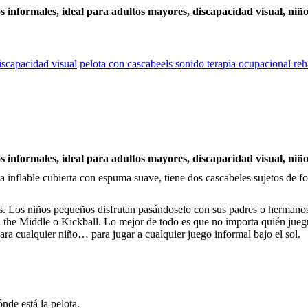
os informales, ideal para adultos mayores, discapacidad visual, niño
iscapacidad visual
pelota con cascabeels sonido terapia ocupacional reh
os informales, ideal para adultos mayores, discapacidad visual, niño
a inflable cubierta con espuma suave, tiene dos cascabeles sujetos de f
des. Los niños pequeños disfrutan pasándoselo con sus padres o hermanos.
the Middle o Kickball. Lo mejor de todo es que no importa quién juegue
ara cualquier niño… para jugar a cualquier juego informal bajo el sol.
nde está la pelota.