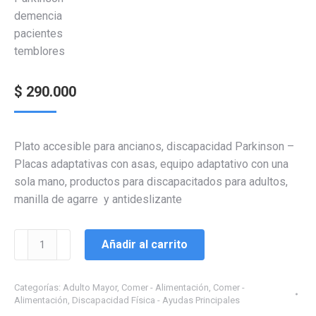
$
290.000
Plato accesible para ancianos, discapacidad Parkinson –
Placas adaptativas con asas, equipo adaptativo con una
sola mano, productos para discapacitados para adultos,
manilla de agarre y antideslizante
Plato
Añadir al carrito
antideslizante
agarre
Categorías:
Adulto Mayor
,
Comer - Alimentación
,
Comer -
fácil
Alimentación
,
Discapacidad Física - Ayudas Principales
alimentación