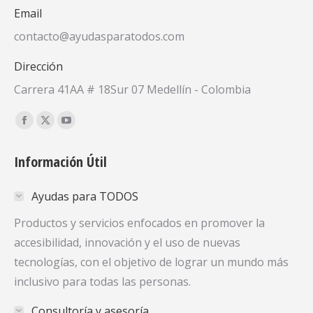
Email
contacto@ayudasparatodos.com
Dirección
Carrera 41AA # 18Sur 07 Medellín - Colombia
Encuéntranos en:
Facebook
X
YouTube
page
page
page
Información Útil
opens
opens
opens
in
in
in
Ayudas para TODOS
new
new
new
window
window
window
Productos y servicios enfocados en promover la
accesibilidad, innovación y el uso de nuevas
tecnologías, con el objetivo de lograr un mundo más
inclusivo para todas las personas.
Consultoría y asesoría