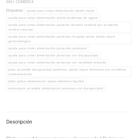
SKU:
COMER24
comer
Etiquetas:
discapacidad
ayuda para comer alimentación adulto mayor
ayuda para comer alimentación artritis problemas de agarre
adulto
ayuda para comer alimentacion paciente derrame cerebral acv accidente
mayor
cerebro vascular
Parkinson
ayuda para comer alimentación pacientes hospital centro adulto mayor
genrontologico
demencia
ayuda para comer alimentación pacientes parkinson
pacientes
ayuda para comer alimentación personas con discapacidad
temblores
ayuda para comer alimentación personas con movilidad reducida
cantidad
plato accesible discapacidad parkinson adulto mayor demencia acn accidente
cerebrovascular
plato aydua alimentación sopas alimentos liquidos
restaurante accesible alimentacion personas con discapacidad
Descripción