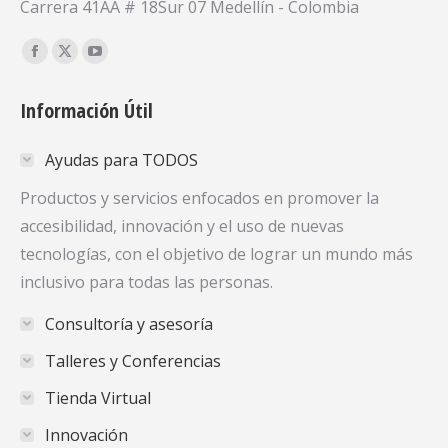
Carrera 41AA # 18Sur 07 Medellín - Colombia
Encuéntranos en:
Facebook
X
YouTube
page
page
page
Información Útil
opens
opens
opens
in
in
in
Ayudas para TODOS
new
new
new
window
window
window
Productos y servicios enfocados en promover la
accesibilidad, innovación y el uso de nuevas
tecnologías, con el objetivo de lograr un mundo más
inclusivo para todas las personas.
Consultoría y asesoría
Talleres y Conferencias
Tienda Virtual
Innovación