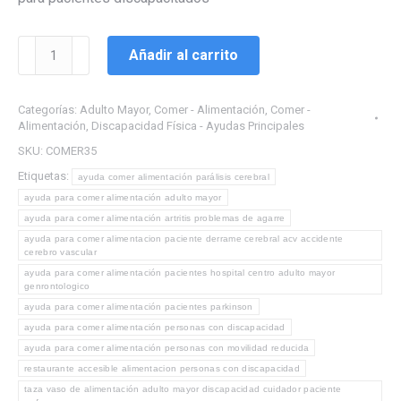
Vaso
Añadir al carrito
Alimentación
antiderrame
Categorías:
Adulto Mayor
,
Comer - Alimentación
,
Comer -
cama
Alimentación
,
Discapacidad Física - Ayudas Principales
discapacidad
SKU:
COMER35
adulto
Etiquetas:
mayor
ayuda comer alimentación parálisis cerebral
ayuda para comer alimentación adulto mayor
Parkinson
ayuda para comer alimentación artritis problemas de agarre
demencia
ayuda para comer alimentacion paciente derrame cerebral acv accidente
pacientes
cerebro vascular
temblores
ayuda para comer alimentación pacientes hospital centro adulto mayor
genrontologico
alimentación
ayuda para comer alimentación pacientes parkinson
comer
ayuda para comer alimentación personas con discapacidad
cantidad
ayuda para comer alimentación personas con movilidad reducida
restaurante accesible alimentacion personas con discapacidad
taza vaso de alimentación adulto mayor discapacidad cuidador paciente