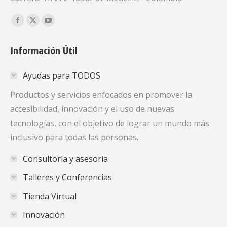
Encuéntranos en:
Facebook
X
YouTube
page
page
page
Información Útil
opens
opens
opens
in
in
in
Ayudas para TODOS
new
new
new
window
window
window
Productos y servicios enfocados en promover la
accesibilidad, innovación y el uso de nuevas
tecnologías, con el objetivo de lograr un mundo más
inclusivo para todas las personas.
Consultoría y asesoría
Talleres y Conferencias
Tienda Virtual
Innovación