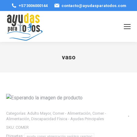
+57 3006000144
contacto@ayudasparatodos.com
vaso
Estás aquí:
Categorías:
Adulto Mayor
,
Comer - Alimentación
,
Comer -
Alimentación
,
Discapacidad Física - Ayudas Principales
SKU:
COMER
Etiquetas:
ayuda comer alimentación parálisis cerebral