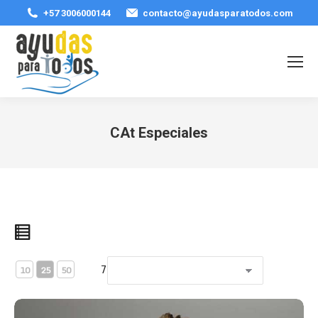
+57 3006000144
contacto@ayudasparatodos.com
CAt Especiales
Estás aquí:
7
10
25
50