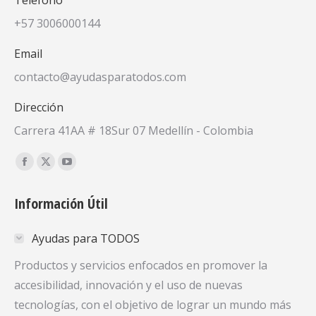
+57 3006000144
Email
contacto@ayudasparatodos.com
Dirección
Carrera 41AA # 18Sur 07 Medellín - Colombia
Encuéntranos en:
Facebook
X
YouTube
page
page
page
Información Útil
opens
opens
opens
in
in
in
Ayudas para TODOS
new
new
new
window
window
window
Productos y servicios enfocados en promover la
accesibilidad, innovación y el uso de nuevas
tecnologías, con el objetivo de lograr un mundo más