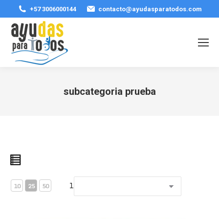
+57 3006000144
contacto@ayudasparatodos.com
subcategoria prueba
Estás aquí:
1
10
25
50