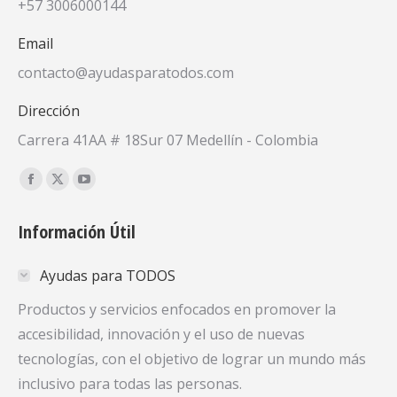
+57 3006000144
Email
contacto@ayudasparatodos.com
Dirección
Carrera 41AA # 18Sur 07 Medellín - Colombia
Encuéntranos en:
Facebook
X
YouTube
page
page
page
Información Útil
opens
opens
opens
in
in
in
Ayudas para TODOS
new
new
new
window
window
window
Productos y servicios enfocados en promover la
accesibilidad, innovación y el uso de nuevas
tecnologías, con el objetivo de lograr un mundo más
inclusivo para todas las personas.