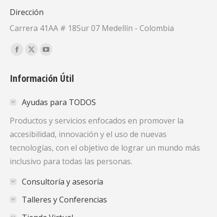
Dirección
Carrera 41AA # 18Sur 07 Medellín - Colombia
Encuéntranos en:
Facebook
X
YouTube
page
page
page
Información Útil
opens
opens
opens
in
in
in
Ayudas para TODOS
new
new
new
window
window
window
Productos y servicios enfocados en promover la
accesibilidad, innovación y el uso de nuevas
tecnologías, con el objetivo de lograr un mundo más
inclusivo para todas las personas.
Consultoría y asesoría
Talleres y Conferencias