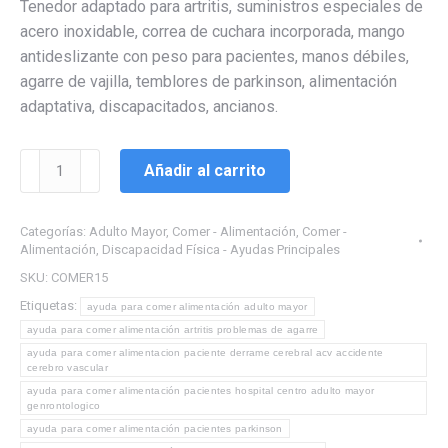
Tenedor adaptado para artritis, suministros especiales de
acero inoxidable, correa de cuchara incorporada, mango
antideslizante con peso para pacientes, manos débiles,
agarre de vajilla, temblores de parkinson, alimentación
adaptativa, discapacitados, ancianos.
Tenedor
Añadir al carrito
angulo
ajustable,peso,correa
Categorías:
Adulto Mayor
,
Comer - Alimentación
,
Comer -
Discapacidad
Alimentación
,
Discapacidad Física - Ayudas Principales
Adulto
SKU:
COMER15
Mayor
Etiquetas:
terapia
ayuda para comer alimentación adulto mayor
ayuda para comer alimentación artritis problemas de agarre
ocupacional,Parkinson,artritis,
ayuda para comer alimentacion paciente derrame cerebral acv accidente
Ayuda
cerebro vascular
para
ayuda para comer alimentación pacientes hospital centro adulto mayor
genrontologico
comer
ayuda para comer alimentación pacientes parkinson
cantidad